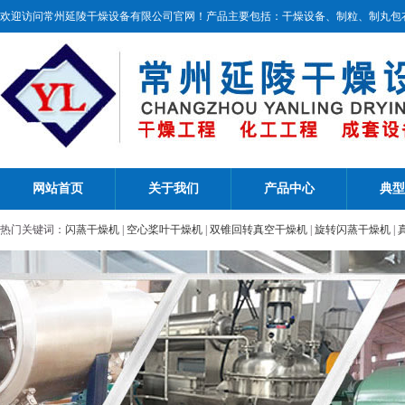
欢迎访问常州延陵干燥设备有限公司官网！产品主要包括：干燥设备、制粒、制丸包
网站首页
关于我们
产品中心
典型
热门关键词：
闪蒸干燥机
|
空心桨叶干燥机
|
双锥回转真空干燥机
|
旋转闪蒸干燥机
|
机
|
振动流化床干燥机
|
热风循环烘箱
|